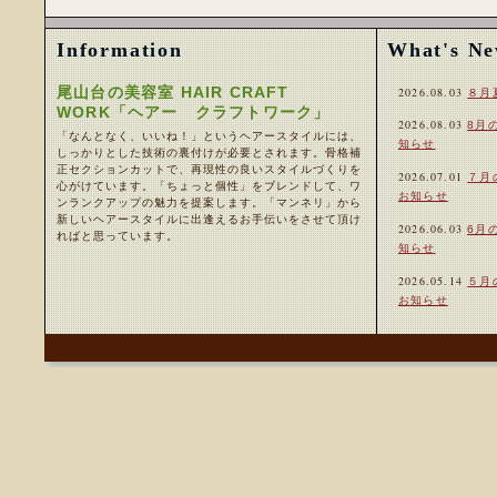
Information
What's N
尾山台の美容室 HAIR CRAFT
2026.08.03
８月
WORK「ヘアー クラフトワーク」
2026.08.03
8月
「なんとなく、いいね！」というヘアースタイルには、
知らせ
しっかりとした技術の裏付けが必要とされます。骨格補
正セクションカットで、再現性の良いスタイルづくりを
2026.07.01
７月
心がけています。「ちょっと個性」をブレンドして、ワ
お知らせ
ンランクアップの魅力を提案します。「マンネリ」から
新しいヘアースタイルに出逢えるお手伝いをさせて頂け
2026.06.03
6月
ればと思っています。
知らせ
2026.05.14
５月
お知らせ