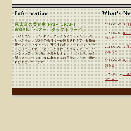
Information
What's N
尾山台の美容室 HAIR CRAFT
2026.08.03
８月
WORK「ヘアー クラフトワーク」
2026.08.03
8月
「なんとなく、いいね！」というヘアースタイルには、
知らせ
しっかりとした技術の裏付けが必要とされます。骨格補
正セクションカットで、再現性の良いスタイルづくりを
2026.07.01
７月
心がけています。「ちょっと個性」をブレンドして、ワ
お知らせ
ンランクアップの魅力を提案します。「マンネリ」から
新しいヘアースタイルに出逢えるお手伝いをさせて頂け
2026.06.03
6月
ればと思っています。
知らせ
2026.05.14
５月
お知らせ