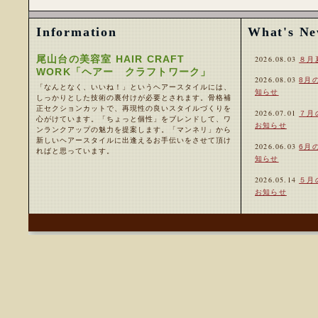
Information
What's N
尾山台の美容室 HAIR CRAFT
2026.08.03
８月
WORK「ヘアー クラフトワーク」
2026.08.03
8月
「なんとなく、いいね！」というヘアースタイルには、
知らせ
しっかりとした技術の裏付けが必要とされます。骨格補
正セクションカットで、再現性の良いスタイルづくりを
2026.07.01
７月
心がけています。「ちょっと個性」をブレンドして、ワ
お知らせ
ンランクアップの魅力を提案します。「マンネリ」から
新しいヘアースタイルに出逢えるお手伝いをさせて頂け
2026.06.03
6月
ればと思っています。
知らせ
2026.05.14
５月
お知らせ