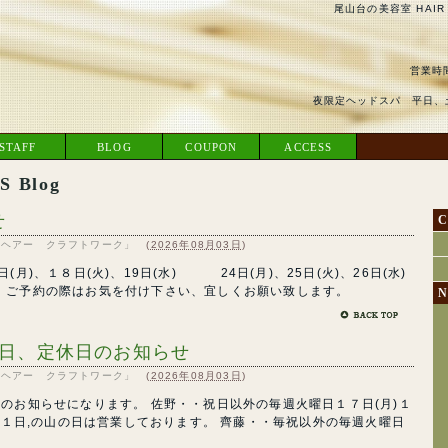
尾山台の美容室 HAIR
営業時間
夜限定ヘッドスパ 平日、土
STAFF
BLOG
COUPON
ACCESS
 Blog
せ
C
RK「ヘアー クラフトワーク」
(
2026年08月03日
)
月)、１８日(火)、19日(水) 24日(月)、25日(火)、26日(水)
。ご予約の際はお気を付け下さい、宜しくお願い致します。
N
休日、定休日のお知らせ
RK「ヘアー クラフトワーク」
(
2026年08月03日
)
のお知らせになります。 佐野・・祝日以外の毎週火曜日１７日(月)１
※１１日,の山の日は営業しております。 齊藤・・毎祝以外の毎週火曜日