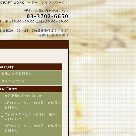
 CRAFT WORK「ヘアー クラフトワーク」
ご予約・お問い合わせはこちら
03-3702-6650
：平日10:00～20:00 土日祝10:00～19:00
日祝20：00～23：00(最終受付２２：００)
定休日：毎週火曜日
ategory
お店からのお知らせ
スタッフブログ
ew Entry
８月夏季休暇のお知らせ
8月のスタイリストの休日、定休日の
お知らせ
７月のスタイリストの休日、定休日
のお知らせ
6月のスタイリストの休日、定休日の
お知らせ