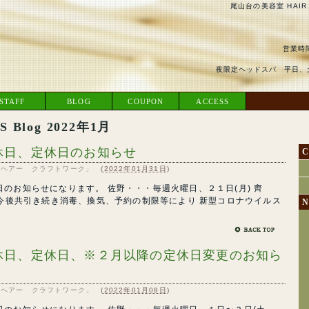
尾山台の美容室 HAIR
営業時間
夜限定ヘッドスパ 平日、土
STAFF
BLOG
COUPON
ACCESS
 Blog 2022年1月
休日、定休日のお知らせ
C
RK「ヘアー クラフトワーク」
(
2022年01月31日
)
のお知らせになります。 佐野・・・毎週火曜日、２１日(月) 齊
 今後共引き続き消毒、換気、予約の制限等により 新型コロナウイルス
N
休日、定休日、※２月以降の定休日変更のお知ら
RK「ヘアー クラフトワーク」
(
2022年01月08日
)