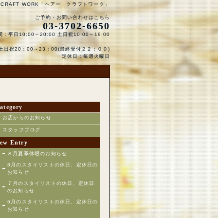
 CRAFT WORK「ヘアー クラフトワーク」
ご予約・お問い合わせはこちら
03-3702-6650
：平日10:00～20:00 土日祝10:00～19:00
日祝20：00～23：00(最終受付２２：００)
定休日：毎週火曜日
ategory
お店からのお知らせ
スタッフブログ
ew Entry
８月夏季休暇のお知らせ
8月のスタイリストの休日、定休日の
お知らせ
７月のスタイリストの休日、定休日
のお知らせ
6月のスタイリストの休日、定休日の
お知らせ