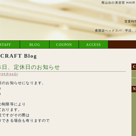
尾山台の美容室 HAIR
営業時間
夜限定ヘッドスパ 平日、土
STAFF
BLOG
COUPON
ACCESS
RAFT Blog
休日、定休日のお知らせ
C
年05月04日
)
日のお知らせになります。
)
N
)
の制限等により
ております。
況ですがその際は
りできる場合も有りますので