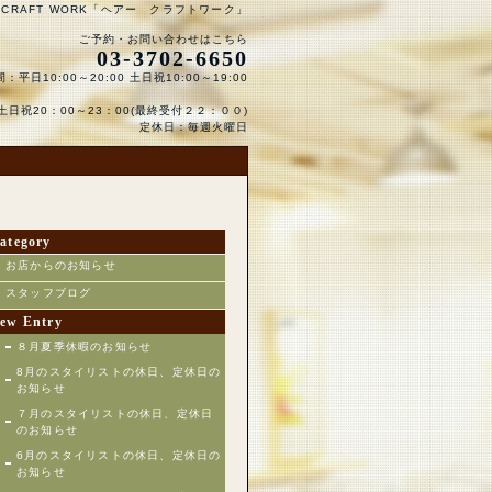
 CRAFT WORK「ヘアー クラフトワーク」
ご予約・お問い合わせはこちら
03-3702-6650
：平日10:00～20:00 土日祝10:00～19:00
日祝20：00～23：00(最終受付２２：００)
定休日：毎週火曜日
ategory
お店からのお知らせ
スタッフブログ
ew Entry
８月夏季休暇のお知らせ
8月のスタイリストの休日、定休日の
お知らせ
７月のスタイリストの休日、定休日
のお知らせ
6月のスタイリストの休日、定休日の
お知らせ