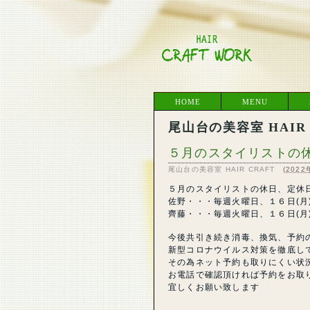
HOME
MENU
尾山台の美容室 HAIR C
５月のスタイリストの
尾山台の美容室 HAIR CRAFT
(
2022
５月のスタイリストの休日、定休
佐野・・・毎週火曜日、１６日(月
齊藤・・・毎週火曜日、１６日(月
今後共引き続き消毒、換気、予約
新型コロナウイルス対策を徹底し
その為ネット予約も取りにくい状
お電話で確認頂ければ予約をお取
宜しくお願い致します