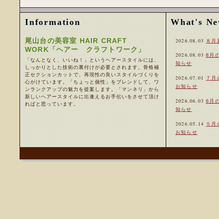
Information
What's N
尾山台の美容室 HAIR CRAFT
2026.08.03
８月
WORK「ヘアー クラフトワーク」
2026.08.03
8月
「なんとなく、いいね！」というヘアースタイルには、
知らせ
しっかりとした技術の裏付けが必要とされます。骨格補
正セクションカットで、再現性の良いスタイルづくりを
2026.07.01
７月
心がけています。「ちょっと個性」をブレンドして、ワ
お知らせ
ンランクアップの魅力を提案します。「マンネリ」から
新しいヘアースタイルに出逢えるお手伝いをさせて頂け
2026.06.03
6月
ればと思っています。
知らせ
2026.05.14
５月
お知らせ